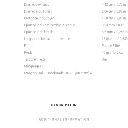
Diamètre extérieur :
4,42 cm / 1,75 in
Diamètre du foyer :
2,06 cm / 0,82 in
Profondeur du foyer :
4,68 cm / 1,85 in
Épaisseur du bec derrière la lentille :
3,83 mm / 0,151 i
Épaisseur de lentille :
6,5 mm / 0,256 in
Largeur du bec avant la lentille :
16,06 mm / 0,633
Filtre :
Pas de Filtre
Poids :
40 gr / 1,42 oz
Test chenillette :
Oui
Marquages :
François Dal – Handmade 2017 – (on stem) δ
DESCRIPTION
ADDITIONAL INFORMATION