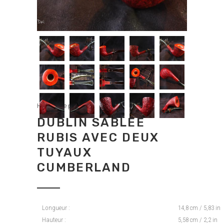
Handmade pipes
DUBLIN SABLÉE
RUBIS AVEC DEUX
TUYAUX
CUMBERLAND
Longueur :
14,8 cm / 5,83 in
Hauteur :
5,58 cm / 2,2 in