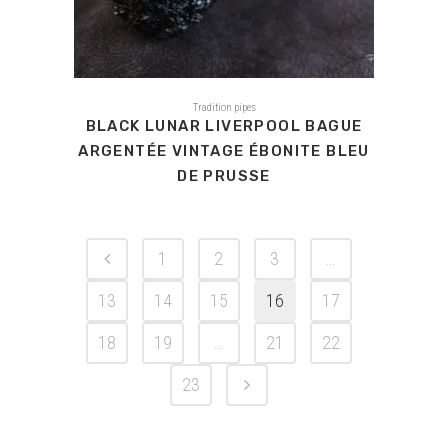
Tradition pipes
BLACK LUNAR LIVERPOOL BAGUE
ARGENTÉE VINTAGE ÉBONITE BLEU
DE PRUSSE
1
2
3
…
13
14
15
16
17
18
19
…
21
22
23