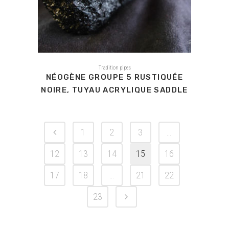
Tradition pipes
NÉOGÈNE GROUPE 5 RUSTIQUÉE
NOIRE, TUYAU ACRYLIQUE SADDLE
1
2
3
…
12
13
14
15
16
17
18
…
21
22
23